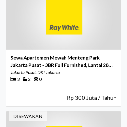
Sewa Apartemen Mewah Menteng Park
Jakarta Pusat - 3BR Full Furnished, Lantai 28
City View
Jakarta Pusat, DKI Jakarta
3
2
0
Rp 300 Juta / Tahun
DISEWAKAN