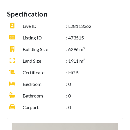
Specification
Live ID
: L28113362
Listing ID
: 473515
2
Building Size
: 6296 m
2
Land Size
: 1911 m
Certificate
: HGB
Bedroom
: 0
Bathroom
: 0
Carport
: 0