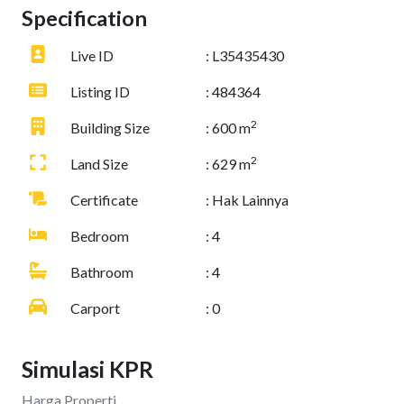
Specification
Live ID
: L35435430
Listing ID
: 484364
2
Building Size
: 600 m
2
Land Size
: 629 m
Certificate
: Hak Lainnya
Bedroom
: 4
Bathroom
: 4
Carport
: 0
Simulasi KPR
Harga Properti