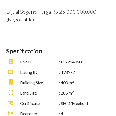
Dijual Segera: Harga Rp 25.000.000.000
(Negosiable)
Specification
Live ID
: L37214360
Listing ID
: 498972
2
Building Size
: 400 m
2
Land Size
: 285 m
Certificate
: SHM/Freehold
Bedroom
: 4