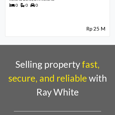
0
0
0
Rp 25 M
Selling property
fast,
secure, and reliable
with
Ray White